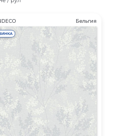
е / рул
NDECO
Бельгия