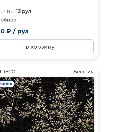
личии:
13 рул
обнее
80 ₽
/
рул
в корзину
NDECO
Бельгия