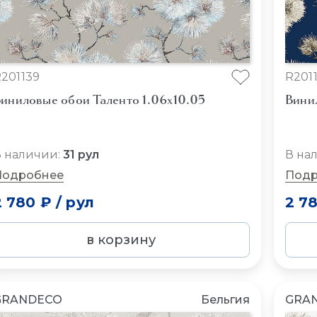
201139
R2011
иниловые обои Таленто 1.06x10.05
Вини
 наличии:
31 рул
В на
Подробнее
Подр
2 780 ₽
/
рул
2 7
в корзину
GRANDECO
Бельгия
GRA