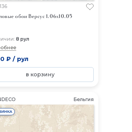
136
ловые обои Версус 1.06x10.05
личии:
8 рул
обнее
00 ₽
/
рул
в корзину
NDECO
Бельгия