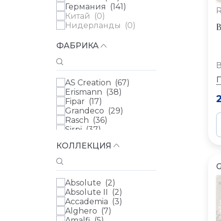
Германия (
141
)
R
Китай (
0
)
В
Нидерланды (
0
)
ФАБРИКА
В
AS Creation (
67
)
Erismann (
38
)
Fipar (
17
)
Grandeco (
29
)
Rasch (
36
)
Sirpi (
37
)
WALL UP (
5
)
КОЛЛЕКЦИЯ
Zambaiti (
26
)
Артекс (
11
)
Artsimple (
0
)
БН Международный
Absolute (
2
)
(BN International) (
0
)
Absolute II (
2
)
Loymina (
0
)
Accademia (
3
)
Луна Уоллс (Luna
Alghero (
7
)
Walls) (
0
)
Amalfi (
5
)