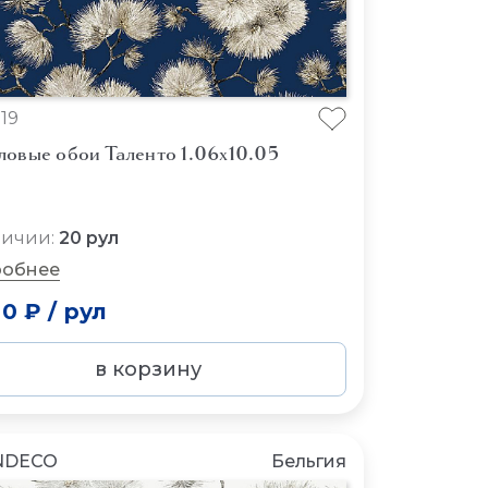
19
ловые обои Таленто 1.06x10.05
личии:
20 рул
обнее
80 ₽
/
рул
в корзину
NDECO
Бельгия