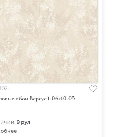
102
ловые обои Версус 1.06x10.05
личии:
9 рул
обнее