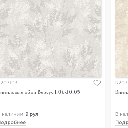
207103
R207
иниловые обои Версус 1.06x10.05
Вини
 наличии:
9 рул
В на
Подробнее
Подр