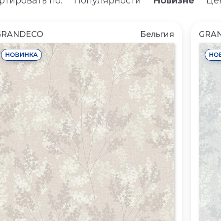
ртировать по:
Популярности
Новизне
Цен
GRANDECO
Бельгия
GRA