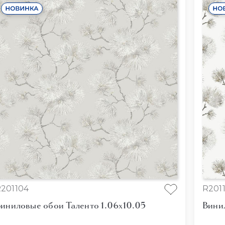
201104
R201
иниловые обои Таленто 1.06x10.05
Вини