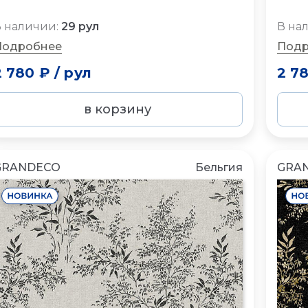
 наличии:
29 рул
В на
Подробнее
Подр
2 780 ₽
/
рул
2 7
в корзину
GRANDECO
Бельгия
GRA