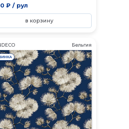
00 ₽
/
рул
в корзину
NDECO
Бельгия