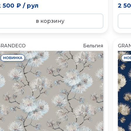
2 500 ₽
/
рул
2 5
в корзину
GRANDECO
Бельгия
GRA