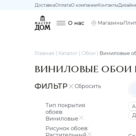
Доставка
Оплата
О компании
Контакты
Дизайн
О нас
Магазины
Плит
Главная
Каталог
Обои
Виниловые об
ВИНИЛОВЫЕ ОБОИ 
ФИЛЬТР
Тип покрытия
А
обоев:
Д
Виниловые
Рисунок обоев:
Растительный