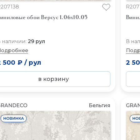
207138
R207
иниловые обои Версус 1.06x10.05
Вини
 наличии:
29 рул
В на
Подробнее
Подр
2 500 ₽
/
рул
2 5
в корзину
GRANDECO
Бельгия
GRA