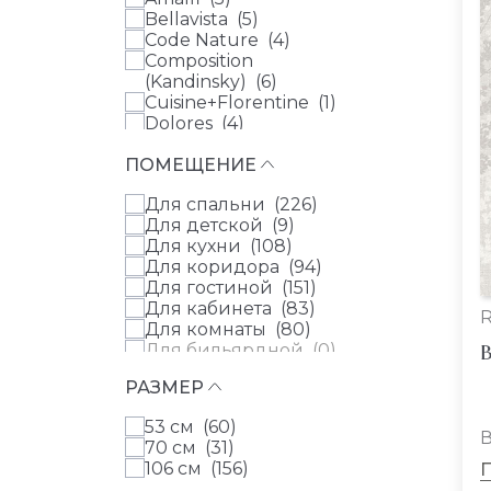
Milassa (
0
)
Bellavista (
5
)
Parati&Parati (
0
)
Code Nature (
4
)
Parato (
0
)
Composition
Rasch Textil (
0
)
(Kandinsky) (
6
)
Cuisine+Florentine (
1
)
Dolores (
4
)
Elle 2 Plus (
7
)
ПОМЕЩЕНИЕ
Elle 3 (
2
)
Fashion for Walls 3 (
3
)
Для спальни (
226
)
Fiori (
10
)
Для детской (
9
)
Florentine II (
1
)
Для кухни (
108
)
Forest Dreams (
8
)
Для коридора (
94
)
Fresh Up (
1
)
Для гостиной (
151
)
Garda (
2
)
Для кабинета (
83
)
Garden (
15
)
R
Для комнаты (
80
)
Gold (
1
)
В
Для бильярдной (
0
)
Italian Comfort (
6
)
Универсальные (
0
)
Italian Silk 7 (
5
)
РАЗМЕР
Jaipur (
16
)
Kimono (
3
)
53 см (
60
)
Lamborghini 2 (
11
)
В
70 см (
31
)
Maison Charme (
23
)
106 см (
156
)
Martinique (
14
)