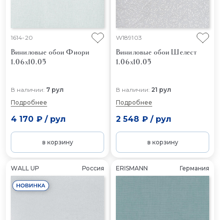
1614-20
W189103
Виниловые обои Фиори
Виниловые обои Шелест
1.06x10.05
1.06x10.05
В наличии:
7 рул
В наличии:
21 рул
Подробнее
Подробнее
4 170 ₽
/
рул
2 548 ₽
/
рул
в корзину
в корзину
WALL UP
Россия
ERISMANN
Германия