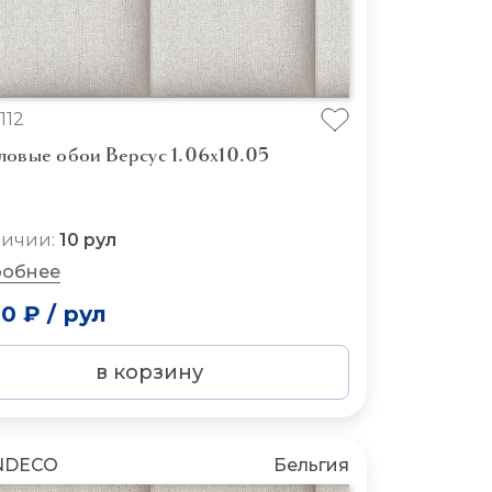
112
ловые обои Версус 1.06x10.05
личии:
10 рул
обнее
00 ₽
/
рул
в корзину
NDECO
Бельгия