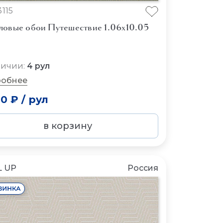
115
ловые обои Путешествие 1.06x10.05
личии:
4 рул
обнее
00 ₽
/
рул
в корзину
 UP
Россия