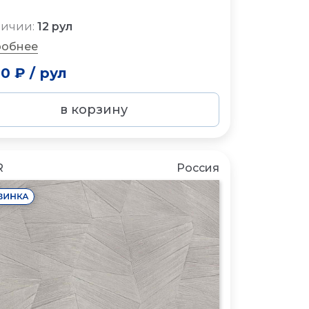
личии:
12 рул
обнее
00 ₽
/
рул
в корзину
R
Россия