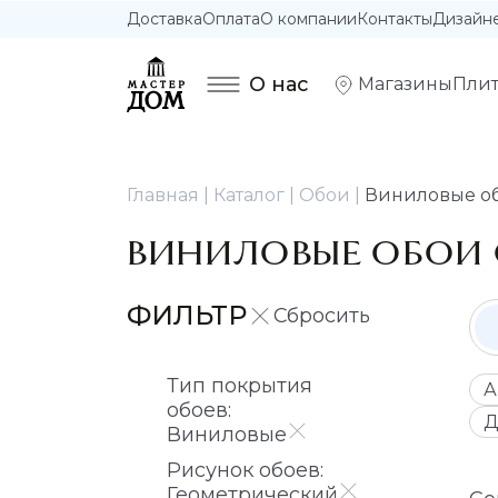
Доставка
Оплата
О компании
Контакты
Дизайн
О нас
Магазины
Плит
Главная
Каталог
Обои
Виниловые об
ВИНИЛОВЫЕ ОБОИ 
ФИЛЬТР
Тип покрытия
А
обоев:
Д
Виниловые
Рисунок обоев:
Геометрический