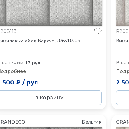
208113
R208
иниловые обои Версус 1.06x10.05
Вини
 наличии:
12 рул
В на
Подробнее
Подр
2 500 ₽
/
рул
2 5
в корзину
GRANDECO
Бельгия
GRA