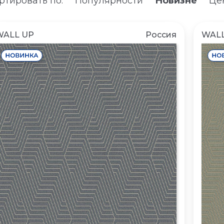
ртировать по:
Популярности
Новизне
Цен
WALL UP
Россия
WALL