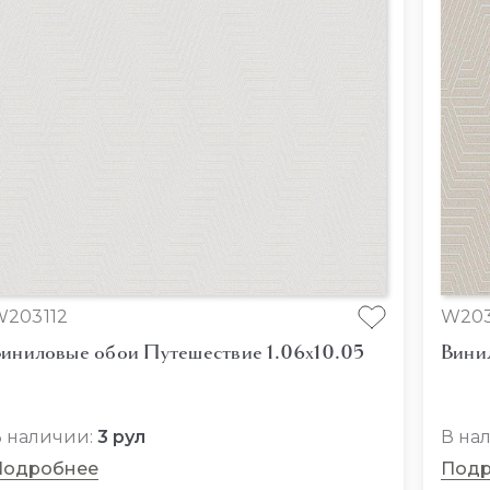
W203112
W203
иниловые обои Путешествие 1.06x10.05
Вини
 наличии:
3 рул
В на
Подробнее
Подр