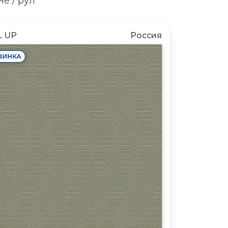
е / рул
 UP
Россия