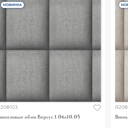
R208103
R208
иниловые обои Версус 1.06x10.05
Вини