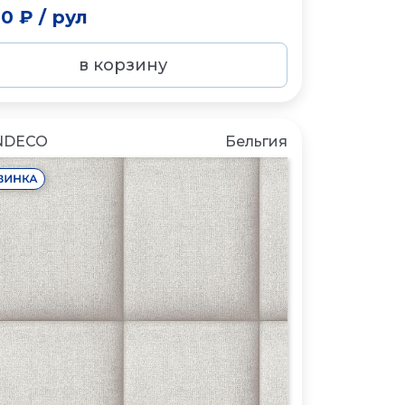
00 ₽
/
рул
в корзину
NDECO
Бельгия