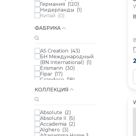
Германия (
120
)
Нидерланды (
1
)
В
Китай (
0
)
ФАБРИКА
В
AS Creation (
43
)
БН Международный
(BN International) (
1
)
Erismann (
30
)
Fipar (
17
)
Grandeco (
18
)
Rasch (
47
)
КОЛЛЕКЦИЯ
Sirpi (
84
)
WALL UP (
8
)
Zambaiti (
185
)
Артекс (
14
)
Absolute (
2
)
Artsimple (
0
)
Absolute II (
5
)
Loymina (
0
)
Accademia (
2
)
Луна Уоллс (Luna
Alghero (
3
)
Walls) (
0
)
Altagamma Home 3