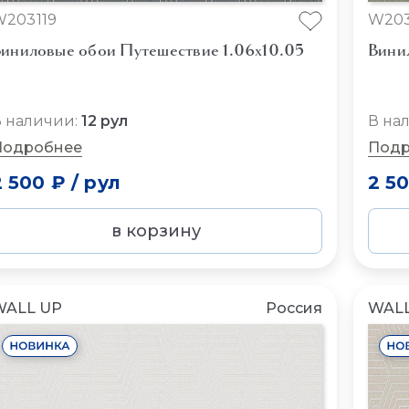
W203119
W203
иниловые обои Путешествие 1.06x10.05
Вини
 наличии:
12 рул
В на
Подробнее
Подр
2 500 ₽
/
рул
2 5
в корзину
WALL UP
Россия
WALL