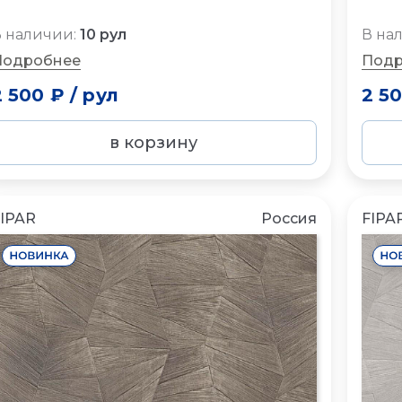
 наличии:
10 рул
В на
Подробнее
Подр
2 500 ₽
/
рул
2 5
в корзину
IPAR
Россия
FIPA