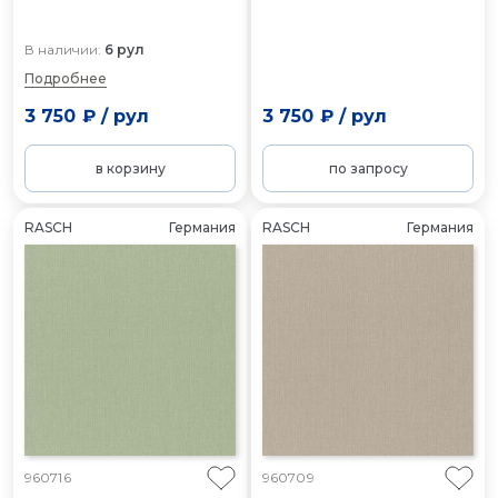
В наличии:
6 рул
Подробнее
3 750 ₽
/
рул
3 750 ₽
/
рул
в корзину
по запросу
RASCH
Германия
RASCH
Германия
960716
960709