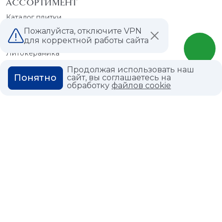
АССОРТИМЕНТ
Каталог плитки
Керамогранит
Пожалуйста, отключите VPN
для корректной работы сайта
Мрамор
Литокерамика
Каталог обоев
Продолжая использовать наш
Понятно
сайт, вы соглашаетесь на
Краска
обработку
файлов cookie
Сантехника
СПЕЦПРЕДЛОЖЕНИЕ
Распродажа плитки
Распродажа обоев
ПОКУПАТЕЛЯМ
ДИЗАЙНЕРЫ
УСЛУГИ
РЕАЛИЗОВАННЫЕ
ПРОЕКТЫ
Разгрузка
Выезд специалиста на
ПАРТНЕРСКАЯ
замеры