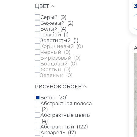
Ambiplain 4 (
0
)
ЦВЕТ
Amsterdam (
0
)
Ancona (
0
)
Серый (
9
)
Anita (
0
)
Бежевый (
2
)
Aristide (
0
)
Белый (
4
)
Aurora (
0
)
Голубой (
1
)
Bellavista (
0
)
Золотистый (
1
)
Blooming Garden (
0
)
Коричневый (
0
)
Bon Voyage (
0
)
Черный (
0
)
Boudoir (
0
)
Бирюзовый (
0
)
Bright Whisper (
0
)
Бордовый (
0
)
Casa Chic (
0
)
Желтый (
0
)
Casual (
0
)
Зеленый (
0
)
Classic (
0
)
Золотой (
0
)
Classic II (
0
)
РИСУНОК ОБОЕВ
Изумрудный (
0
)
Code Nature (
0
)
Красный (
0
)
Colori Del Sole (
0
)
Бетон (
20
)
Лиловый (
0
)
Composition
Абстрактная полоса
Лимонный (
0
)
(Kandinsky) (
0
)
(
2
)
Медь (
0
)
Cotton (
0
)
Абстрактные цветы
Мультиколор (
0
)
Country Charme (
0
)
(
4
)
Оливковый (
0
)
Country Living (
0
)
Абстрактный (
122
)
Оранжевый (
0
)
Cuisine+Florentine (
0
)
Акварель (
17
)
Персиковый (
0
)
Dolores (
0
)