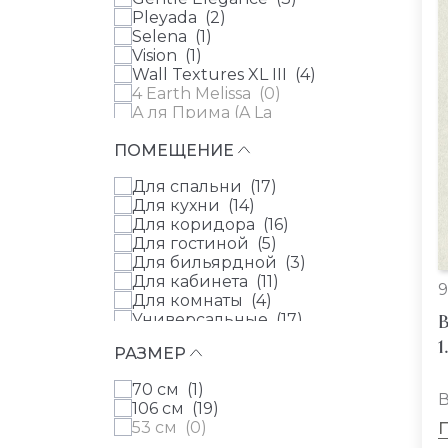
Parati&Parati (
0
)
Pleyada (
2
)
Parato (
0
)
Selena (
1
)
Rasch Textil (
0
)
Vision (
1
)
Sirpi (
0
)
Wall Textures XL III (
4
)
4 Earth Melissa (
0
)
А ля Прима (A La
Prima) (
0
)
ПОМЕЩЕНИЕ
Absolute (
0
)
Absolute II (
0
)
Для спальни (
17
)
ACADEMY a tribute to
Для кухни (
14
)
Gustav Klimt (
0
)
Для коридора (
16
)
Accademia (
0
)
Для гостиной (
5
)
Adele (
0
)
Для бильярдной (
3
)
Akzent (
0
)
Для кабинета (
11
)
Alghero (
0
)
9
Для комнаты (
4
)
Alive Eterna (
0
)
В
Универсальные (
17
)
Altagamma Home 3
Для детской (
0
)
(
0
)
1
РАЗМЕР
Амазония (Amazonia)
(
0
)
70 см (
1
)
Ambiplain (
0
)
В
106 см (
19
)
Ambiplain 2 (
0
)
53 см (
0
)
Ambiplain 3 (
0
)