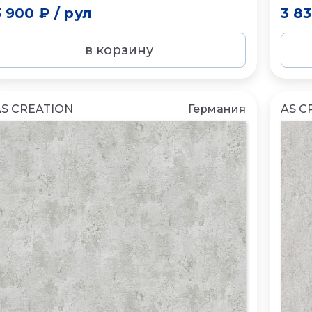
3 900 ₽
/
рул
3 8
в корзину
AS CREATION
Германия
AS C