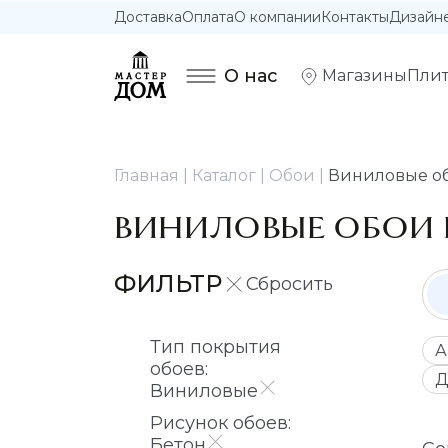
Доставка
Оплата
О компании
Контакты
Дизайн
О нас
Магазины
Плит
Главная
Каталог
Обои
Виниловые об
ВИНИЛОВЫЕ ОБОИ 
ФИЛЬТР
Тип покрытия
А
обоев:
Д
Виниловые
Рисунок обоев:
Бетон