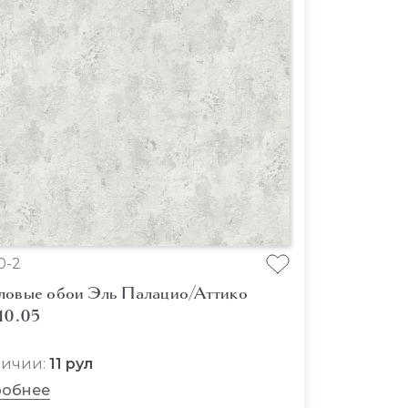
0-2
ловые обои Эль Палацио/Аттико
10.05
личии:
11 рул
обнее