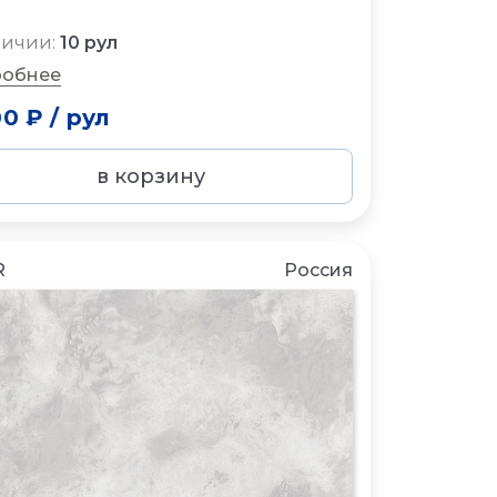
личии:
10 рул
обнее
00 ₽
/
рул
в корзину
R
Россия