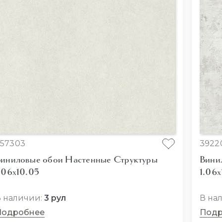
57303
3922
иниловые обои Настенные Структуры
Вини
.06x10.05
1.06x
 наличии:
3 рул
В на
Подробнее
Подр