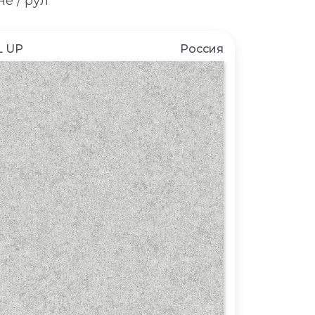
е / рул
 UP
Россия