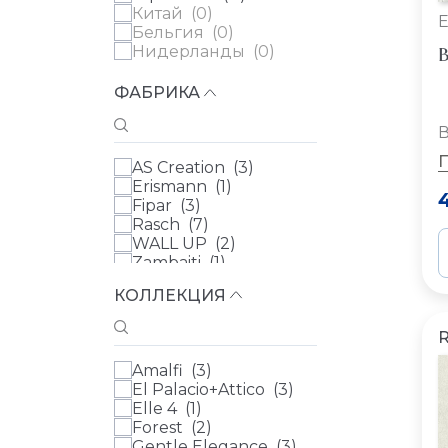
Китай (
0
)
E
Бельгия (
0
)
В
Нидерланды (
0
)
ФАБРИКА
В
AS Creation (
3
)
Erismann (
1
)
Fipar (
3
)
Rasch (
7
)
WALL UP (
2
)
Zambaiti (
1
)
Артекс (
3
)
КОЛЛЕКЦИЯ
Artsimple (
0
)
БН Международный
(BN International) (
0
)
Grandeco (
0
)
Amalfi (
3
)
Loymina (
0
)
El Palacio+Attico (
3
)
Луна Уоллс (Luna
Elle 4 (
1
)
Walls) (
0
)
Forest (
2
)
Milassa (
0
)
Gentle Elegance (
3
)