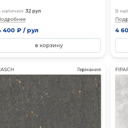
 наличии:
32 рул
В на
Подробнее
Подр
4 400 ₽
/
рул
4 6
в корзину
RASCH
Германия
FIPA