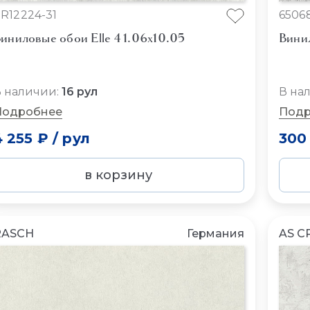
R12224-31
6506
иниловые обои Elle 4 1.06x10.05
Вини
 наличии:
16 рул
В на
Подробнее
Подр
4 255 ₽
/
рул
300
в корзину
RASCH
Германия
AS C