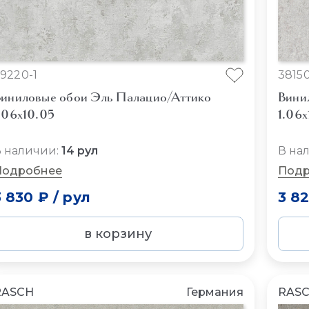
9220-1
3815
иниловые обои Эль Палацио/Аттико
Вини
.06x10.05
1.06x
 наличии:
14 рул
В на
Подробнее
Подр
3 830 ₽
/
рул
3 8
в корзину
RASCH
Германия
RAS