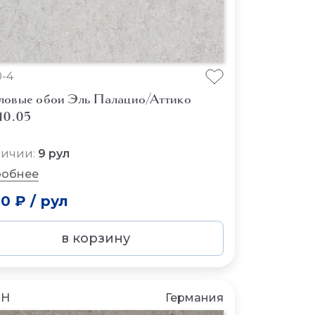
0-4
ловые обои Эль Палацио/Аттико
10.05
личии:
9 рул
обнее
20 ₽
/
рул
в корзину
CH
Германия