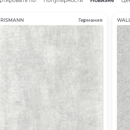
ртировать по:
Популярности
Новизне
Цен
ERISMANN
Германия
WALL