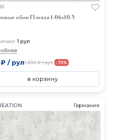
86
ловые обои Плеяда 1.06x10.5
личии:
1 рул
обнее
 ₽
/
рул
1 200 ₽
/
рул
-75%
в корзину
REATION
Германия