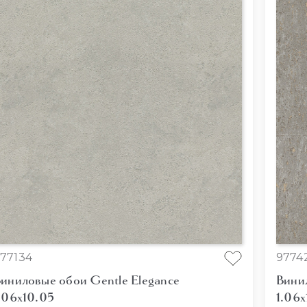
77134
9774
иниловые обои Gentle Elegance
Вини
.06x10.05
1.06x