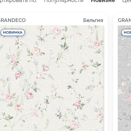
ртировать по:
Популярности
Новизне
Цен
GRANDECO
Бельгия
GRA