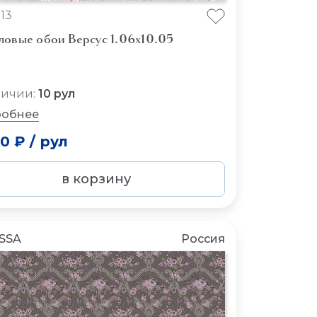
13
ловые обои Версус 1.06x10.05
личии:
10 рул
обнее
50 ₽
/
рул
в корзину
SSA
Россия