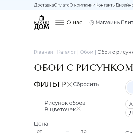
Доставка
Оплата
О компании
Контакты
Дизайн
О нас
Магазины
Плит
Главная
Каталог
Обои
Обои с рисун
ОБОИ С РИСУНКОМ
ФИЛЬТР
Рисунок обоев:
А
В цветочек
Д
Цена
от
до