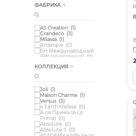
ФАБРИКА
R
В
AS Creation (
1
)
Grandeco (
3
)
Milassa (
1
)
В
Artsimple (
0
)
БН Международный
(BN International) (
0
)
Erismann (
0
)
КОЛЛЕКЦИЯ
Fipar (
0
)
Loymina (
0
)
Луна Уоллс (Luna
Walls) (
0
)
Joli (
1
)
Parati&Parati (
0
)
Maison Charme (
1
)
Parato (
0
)
Versus (
3
)
Rasch (
0
)
4 Earth Melissa (
0
)
Rasch Textil (
0
)
А ля Прима (A La
Sirpi (
0
)
Prima) (
0
)
WALL UP (
0
)
Absolute (
0
)
Zambaiti (
0
)
Absolute II (
0
)
Артекс (
0
)
ACADEMY a tribute to