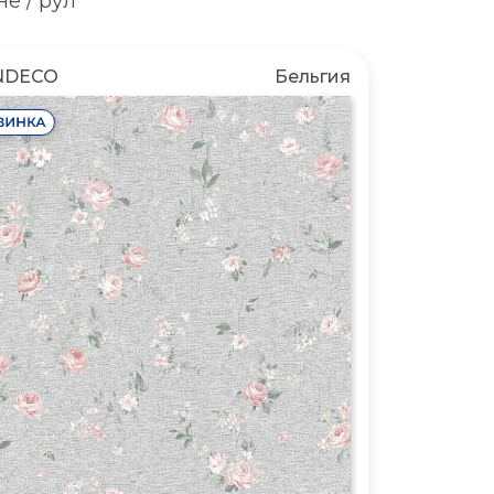
е / рул
NDECO
Бельгия