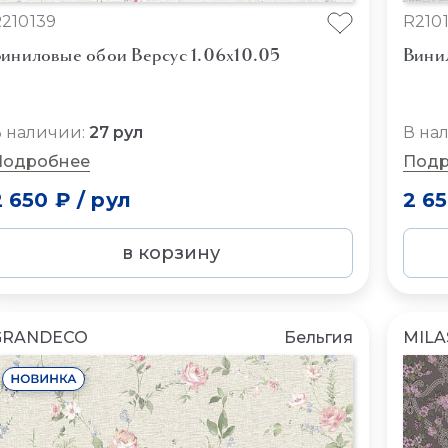
210139
R2101
иниловые обои Версус 1.06x10.05
Вини
 наличии:
27 рул
В на
Подробнее
Подр
2 650 ₽
/
рул
2 6
в корзину
GRANDECO
Бельгия
MILA