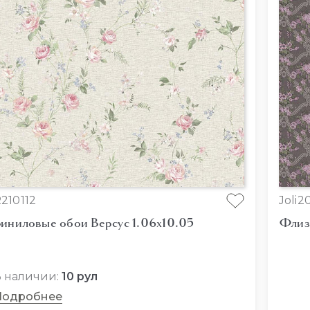
210112
Joli2
иниловые обои Версус 1.06x10.05
Флиз
 наличии:
10 рул
Подробнее