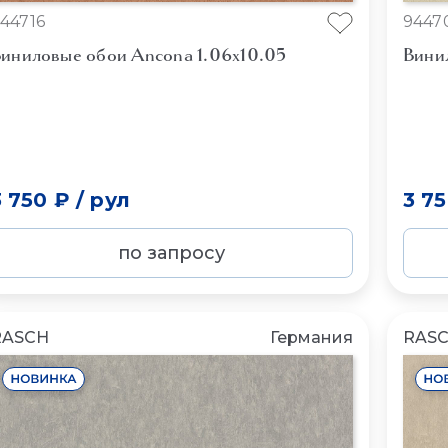
44716
9447
иниловые обои Ancona 1.06x10.05
Вини
3 750 ₽
/
рул
3 7
по запросу
RASCH
Германия
RAS