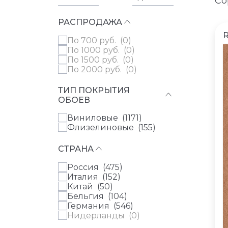
Со
РАСПРОДАЖА
по 700 руб. (
0
)
по 1000 руб. (
0
)
по 1500 руб. (
0
)
по 2000 руб. (
0
)
ТИП ПОКРЫТИЯ
ОБОЕВ
Виниловые (
1171
)
Флизелиновые (
155
)
СТРАНА
Россия (
475
)
Италия (
152
)
Китай (
50
)
Бельгия (
104
)
Германия (
546
)
Нидерланды (
0
)