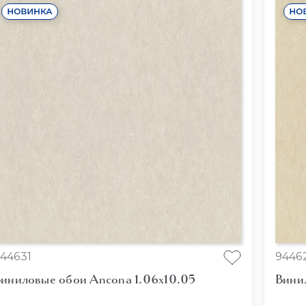
44631
9446
иниловые обои Ancona 1.06x10.05
Вини