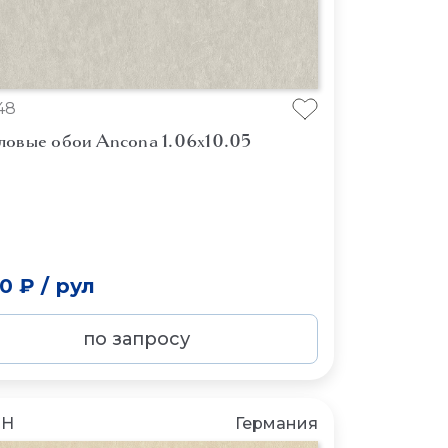
48
ловые обои Ancona 1.06x10.05
50 ₽
/
рул
по запросу
CH
Германия