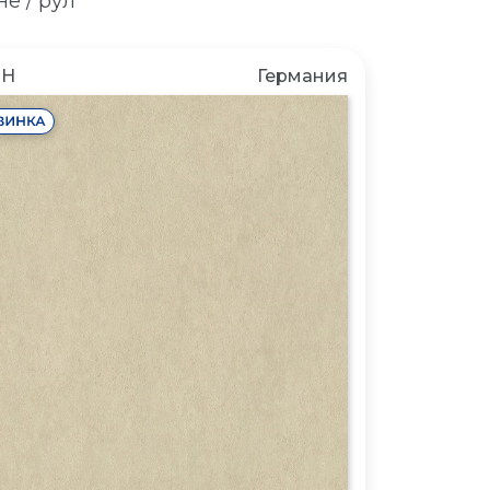
е / рул
CH
Германия