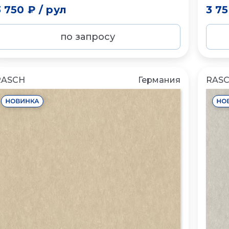
3 750 ₽
/
рул
3 7
по запросу
RASCH
Германия
RAS