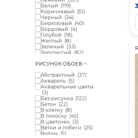
Philipp Plein 2 (
51
)
Белый (
119
)
Platino (
10
)
Коричневый (
51
)
Pleyada (
2
)
Черный (
34
)
Reach & Cosy (
1
)
Бирюзовый (
40
)
Selena (
1
)
Бордовый (
4
)
Sherlock (
10
)
Голубой (
18
)
Status vol.V (
1
)
Желтый (
8
)
Sylvana (
5
)
Зеленый (
33
)
Talento (
27
)
Золотистый (
82
)
Trussardi 8 (
51
)
Золотой (
10
)
Universe 4 (
1
)
РИСУНОК ОБОЕВ
Изумрудный (
2
)
Uno (
50
)
Красный (
2
)
Urban Flowers (
36
)
Абстрактный (
37
)
Лиловый (
15
)
Versace 5 (
34
)
Акварель (
5
)
Медь (
1
)
Versace 6 (
64
)
Акварельные цветы
Мультиколор (
14
)
Versus (
43
)
(
3
)
Оливковый (
55
)
Vision (
1
)
Без рисунка (
122
)
Оранжевый (
1
)
Wall Textures XL III (
4
)
Бетон (
22
)
Персиковый (
75
)
Wall Textures XL IV
В клетку (
8
)
Розовый (
21
)
(
56
)
В полоску (
45
)
Салатовый (
16
)
Дамаск (
63
)
В цветочек (
3
)
Синий (
31
)
Окинава (
1
)
Ветки и побеги (
25
)
Сиреневый (
16
)
Шервуд (
15
)
Волны (
5
)
Терракотовый (
10
)
4 Earth Melissa (
0
)