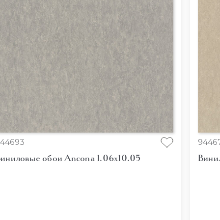
44693
9446
иниловые обои Ancona 1.06x10.05
Вини