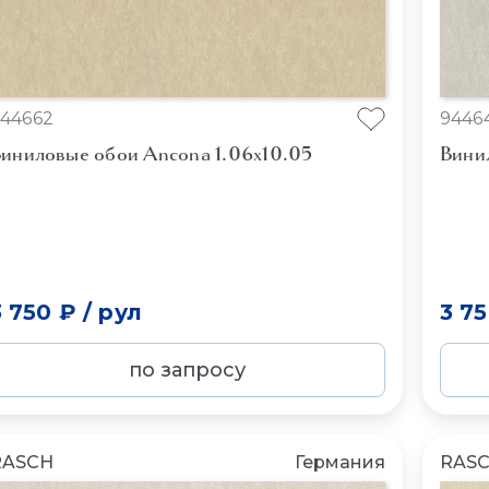
44662
9446
иниловые обои Ancona 1.06x10.05
Вини
3 750 ₽
/
рул
3 7
по запросу
RASCH
Германия
RAS