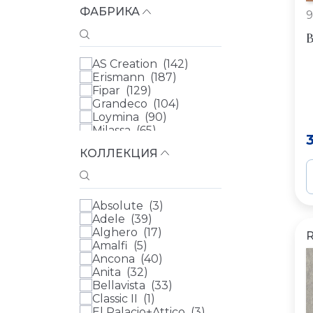
ФАБРИКА
9
В
AS Creation (
142
)
Erismann (
187
)
Fipar (
129
)
Grandeco (
104
)
Loymina (
90
)
Milassa (
65
)
Parati&Parati (
50
)
КОЛЛЕКЦИЯ
Rasch (
217
)
WALL UP (
82
)
Zambaiti (
152
)
Артекс (
109
)
Absolute (
3
)
Artsimple (
0
)
Adele (
39
)
БН Международный
Alghero (
17
)
(BN International) (
0
)
Amalfi (
5
)
Луна Уоллс (Luna
Ancona (
40
)
Walls) (
0
)
Anita (
32
)
Parato (
0
)
Bellavista (
33
)
Rasch Textil (
0
)
Classic II (
1
)
Sirpi (
0
)
El Palacio+Attico (
3
)