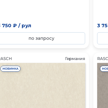
3 750 ₽
/
рул
3 7
по запросу
RASCH
Германия
RAS