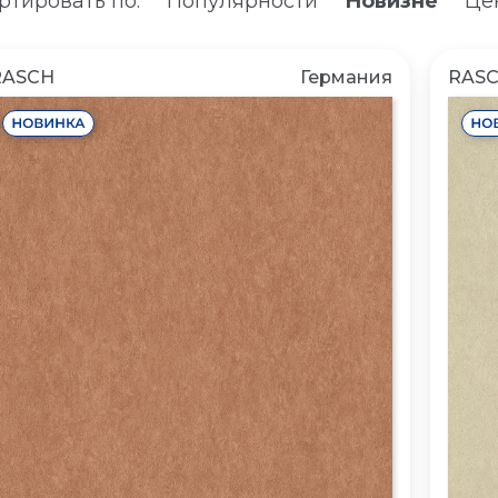
ртировать по:
Популярности
Новизне
Цен
RASCH
Германия
RAS