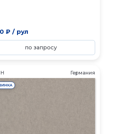
50 ₽
/
рул
по запросу
CH
Германия