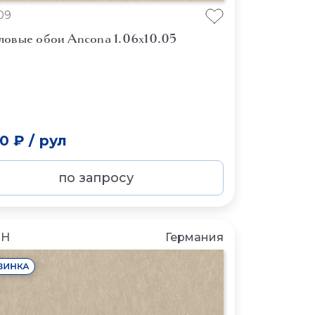
09
ловые обои Ancona 1.06x10.05
50 ₽
/
рул
по запросу
CH
Германия