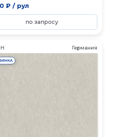
50 ₽
/
рул
по запросу
CH
Германия