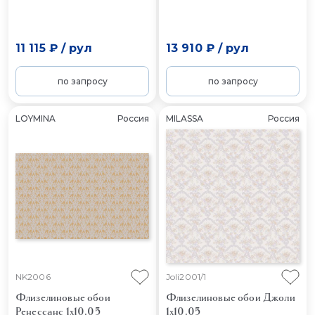
11 115 ₽
/
рул
13 910 ₽
/
рул
по запросу
по запросу
LOYMINA
Россия
MILASSA
Россия
NK2006
Joli2001/1
Флизелиновые обои
Флизелиновые обои Джоли
Ренессанс 1x10.05
1x10.05