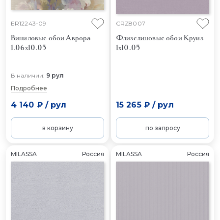
ER12243-09
CRZ8007
Виниловые обои Аврора
Флизелиновые обои Круиз
1.06x10.05
1x10.05
В наличии:
9 рул
Подробнее
4 140 ₽
/
рул
15 265 ₽
/
рул
в корзину
по запросу
MILASSA
Россия
MILASSA
Россия