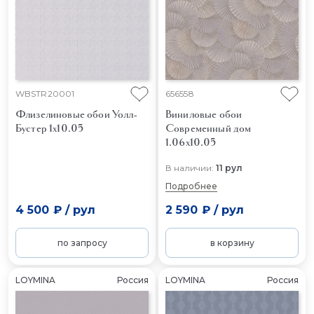
WBSTR20001
656558
Флизелиновые обои Уолл-
Виниловые обои
Бустер 1x10.05
Современный дом
1.06x10.05
В наличии:
11 рул
Подробнее
4 500 ₽
/
рул
2 590 ₽
/
рул
по запросу
в корзину
LOYMINA
Россия
LOYMINA
Россия