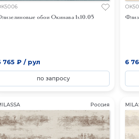
OK5006
OK50
лизелиновые обои Окинава 1x10.05
Флиз
6 765 ₽
/
рул
6 7
по запросу
MILASSA
Россия
MILA