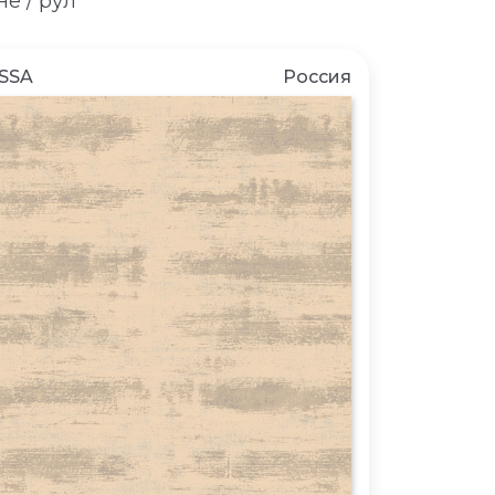
е / рул
SSA
Россия