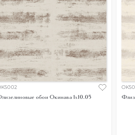
OK5002
OK50
лизелиновые обои Окинава 1x10.05
Флиз