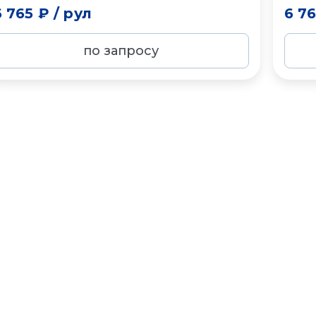
6 765 ₽
/
рул
6 7
по запросу