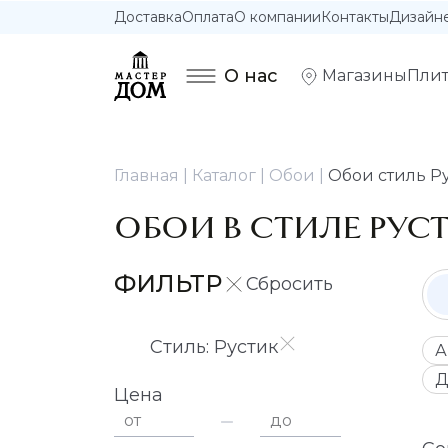
Доставка
Оплата
О компании
Контакты
Дизайн
О нас
Магазины
Плит
Главная
Каталог
Обои
Обои стиль Р
ОБОИ В СТИЛЕ РУС
ФИЛЬТР
Стиль: Рустик
А
Д
Цена
от
до