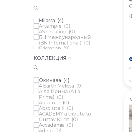
Ф
Milassa (
4
)
Artsimple (
0
)
AS Creation (
0
)
БН Международный
(BN International) (
0
)
Erismann (
0
)
Fipar (
0
)
КОЛЛЕКЦИЯ
Grandeco (
0
)
Loymina (
0
)
Луна Уоллс (Luna
Walls) (
0
)
Окинава (
4
)
Parati&Parati (
0
)
4 Earth Melissa (
0
)
Parato (
0
)
А ля Прима (A La
Rasch (
0
)
Prima) (
0
)
Rasch Textil (
0
)
Absolute (
0
)
Sirpi (
0
)
Absolute II (
0
)
WALL UP (
0
)
ACADEMY a tribute to
Zambaiti (
0
)
Gustav Klimt (
0
)
Артекс (
0
)
Accademia (
0
)
Adele (
0
)