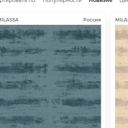
ртировать по:
Популярности
Новизне
Цен
MILASSA
Россия
MILA