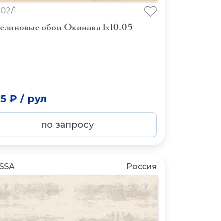
02/1
елиновые обои Окинава 1x10.05
65 ₽
/
рул
по запросу
SSA
Россия