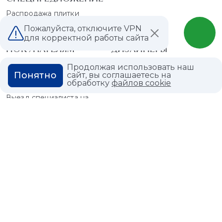
Распродажа плитки
Распродажа обоев
Пожалуйста, отключите VPN
для корректной работы сайта
ПОКУПАТЕЛЯМ
ДИЗАЙНЕРЫ
Продолжая использовать наш
УСЛУГИ
РЕАЛИЗОВАННЫЕ
Понятно
сайт, вы соглашаетесь на
ПРОЕКТЫ
обработку
файлов cookie
Разгрузка
Выезд специалиста на
ПАРТНЕРСКАЯ
замеры
ПРОГРАММА
Выезд дизайнера для
подбора штор
КОЛЛЕКЦИИ
БЛОГ
PDF - КАТАЛОГИ
Статьи
Мероприятия
Акции
О КОМПАНИИ