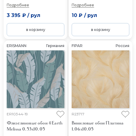
Подробнее
Подробнее
3 395 ₽
/
рул
10 ₽
/
рул
в корзину
в корзину
ERISMANN
Германия
FIPAR
Россия
ER10344-19
R23717
Флизелиновые обои 4 Earth
Виниловые обои Платина
Melissa 0.53x10.05
1.06x10.05