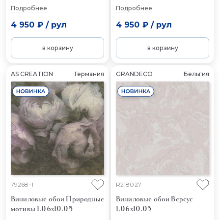
Подробнее
Подробнее
4 950 ₽
/
рул
4 950 ₽
/
рул
в корзину
в корзину
AS CREATION
Германия
GRANDECO
Бельгия
79268-1
R218027
Виниловые обои Природные
Виниловые обои Версус
мотивы 1.06x10.05
1.06x10.05