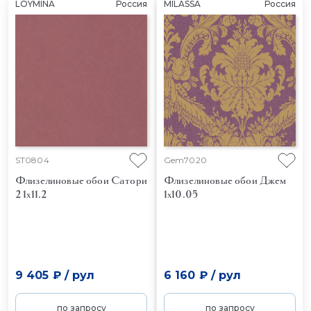
LOYMINA
Россия
MILASSA
Россия
ST0804
Gem7020
Флизелиновые обои Сатори
Флизелиновые обои Джем
2 1x11.2
1x10.05
9 405 ₽
/
рул
6 160 ₽
/
рул
по запросу
по запросу