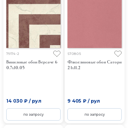
79174-2
ST0805
Виниловые обои Версаче 6
Флизелиновые обои Сатори
0.7x10.05
2 1x11.2
14 030 ₽
/
рул
9 405 ₽
/
рул
по запросу
по запросу