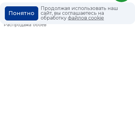
СПЕЦПРЕДЛОЖЕНИЕ
Продолжая использовать наш
Понятно
сайт, вы соглашаетесь на
Распродажа плитки
обработку
файлов cookie
Распродажа обоев
ПОКУПАТЕЛЯМ
ДИЗАЙНЕРЫ
УСЛУГИ
РЕАЛИЗОВАННЫЕ
ПРОЕКТЫ
Разгрузка
Выезд специалиста на
ПАРТНЕРСКАЯ
замеры
ПРОГРАММА
Выезд дизайнера для
подбора штор
КОЛЛЕКЦИИ
БЛОГ
PDF - КАТАЛОГИ
Статьи
Мероприятия
Акции