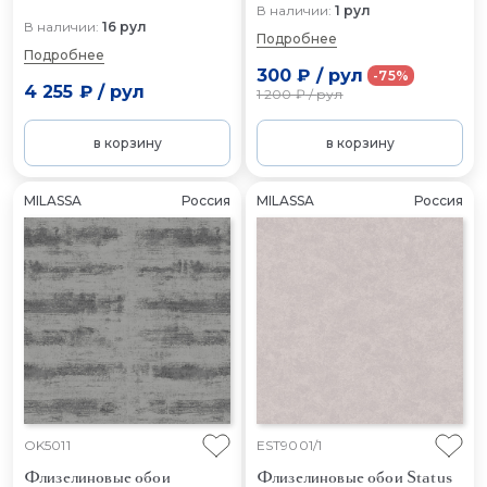
В наличии:
1 рул
В наличии:
16 рул
Подробнее
Подробнее
300 ₽
/
рул
-75%
4 255 ₽
/
рул
1 200 ₽
/
рул
в корзину
в корзину
MILASSA
Россия
MILASSA
Россия
OK5011
EST9001/1
Флизелиновые обои
Флизелиновые обои Status